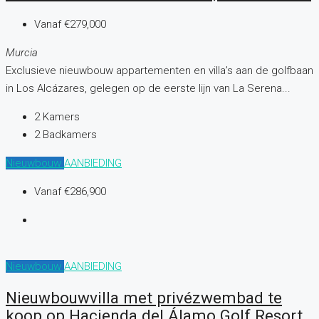
Vanaf
€279,000
Murcia
Exclusieve nieuwbouw appartementen en villa’s aan de golfbaan
in Los Alcázares, gelegen op de eerste lijn van La Serena...
2
Kamers
2
Badkamers
Nieuwbouw
AANBIEDING
Vanaf
€286,900
Nieuwbouw
AANBIEDING
Nieuwbouwvilla met privézwembad te
koop op Hacienda del Álamo Golf Resort