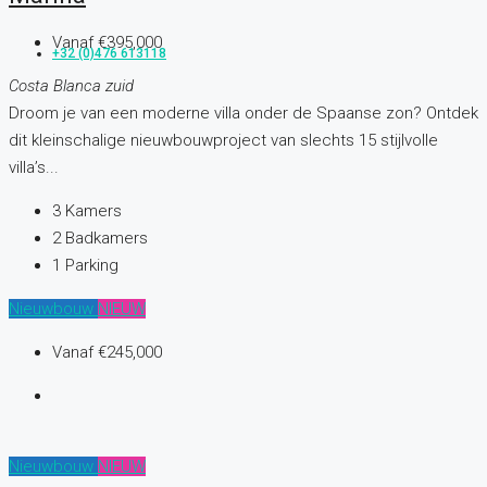
Vanaf
€395,000
+32 (0)476 613118
Costa Blanca zuid
Droom je van een moderne villa onder de Spaanse zon? Ontdek
dit kleinschalige nieuwbouwproject van slechts 15 stijlvolle
villa’s...
3
Kamers
2
Badkamers
1
Parking
Nieuwbouw
NIEUW
Vanaf
€245,000
Nieuwbouw
NIEUW