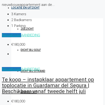
nieuwbouwappartement aan de...
LOCATIE EN UITZICHT
3
Kamers
2
Badkamers
1
Parking
ZEEZICHT
Nieuwbouw
AANBIEDING
€180,000
DICHT BIJ GOLF
Nieuwbouw
AANBIEDING
DICHT BIJ STRAND
Te koop – instapklaar appartement op
toplocatie in Guardamar del Segura |
Beschikbaar vanaf tweede helft juli
MOOI ZICHT
€180,000