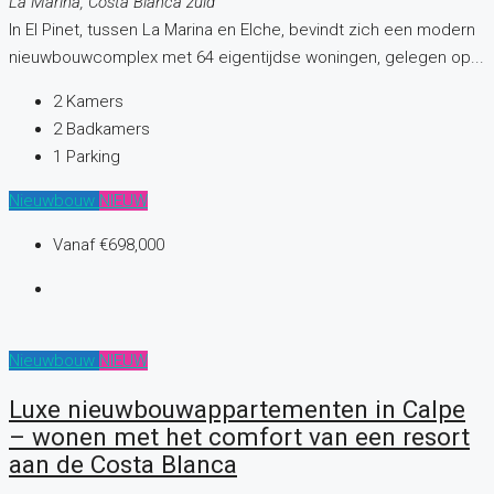
La Marina, Costa Blanca zuid
In El Pinet, tussen La Marina en Elche, bevindt zich een modern
nieuwbouwcomplex met 64 eigentijdse woningen, gelegen op...
2
Kamers
2
Badkamers
1
Parking
Nieuwbouw
NIEUW
Vanaf
€698,000
Nieuwbouw
NIEUW
Luxe nieuwbouwappartementen in Calpe
– wonen met het comfort van een resort
aan de Costa Blanca