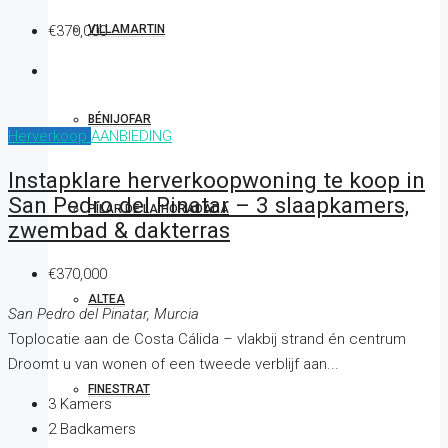
VILLAMARTIN
€370,000
BÉNIJOFAR
Herverkoop
AANBIEDING
Instapklare herverkoopwoning te koop in
San Pedro del Pinatar – 3 slaapkamers,
PILAR DE LA HORADADA
zwembad & dakterras
€370,000
ALTEA
San Pedro del Pinatar, Murcia
Toplocatie aan de Costa Cálida – vlakbij strand én centrum
Droomt u van wonen of een tweede verblijf aan...
FINESTRAT
3
Kamers
2
Badkamers