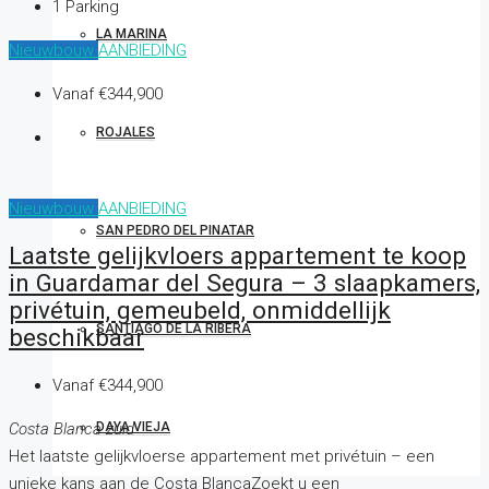
1
Parking
LA MARINA
Nieuwbouw
AANBIEDING
Vanaf
€344,900
ROJALES
Nieuwbouw
AANBIEDING
SAN PEDRO DEL PINATAR
Laatste gelijkvloers appartement te koop
in Guardamar del Segura – 3 slaapkamers,
privétuin, gemeubeld, onmiddellijk
SANTIAGO DE LA RIBERA
beschikbaar
Vanaf
€344,900
DAYA VIEJA
Costa Blanca zuid
Het laatste gelijkvloerse appartement met privétuin – een
unieke kans aan de Costa BlancaZoekt u een