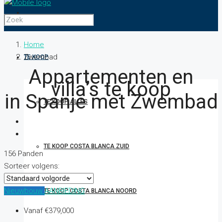
HOME
Home
Zwembad
TE KOOP
Appartementen en
villa’s te koop
in Spanje met Zwembad
TE KOOP ALLES
TE KOOP COSTA BLANCA ZUID
156 Panden
Sorteer volgens:
Nieuwbouw
AANBIEDING
TE KOOP COSTA BLANCA NOORD
Vanaf
€379,000