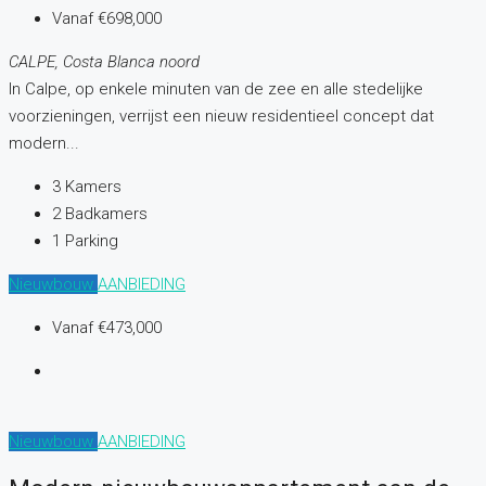
Vanaf
€698,000
CALPE, Costa Blanca noord
In Calpe, op enkele minuten van de zee en alle stedelijke
voorzieningen, verrijst een nieuw residentieel concept dat
modern...
3
Kamers
2
Badkamers
1
Parking
Nieuwbouw
AANBIEDING
Vanaf
€473,000
Nieuwbouw
AANBIEDING