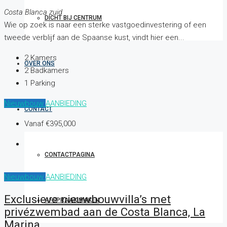
Costa Blanca zuid
DICHT BIJ CENTRUM
Wie op zoek is naar een sterke vastgoedinvestering of een
tweede verblijf aan de Spaanse kust, vindt hier een...
2
Kamers
OVER ONS
2
Badkamers
1
Parking
Nieuwbouw
AANBIEDING
CONTACT
Vanaf
€395,000
CONTACTPAGINA
Nieuwbouw
AANBIEDING
Exclusieve nieuwbouwvilla’s met
AFSPRAAK MAKEN
privézwembad aan de Costa Blanca, La
Marina