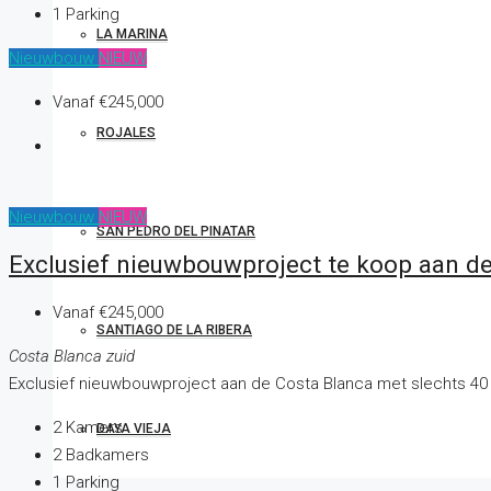
1
Parking
LA MARINA
Nieuwbouw
NIEUW
Vanaf
€245,000
ROJALES
Nieuwbouw
NIEUW
SAN PEDRO DEL PINATAR
Exclusief nieuwbouwproject te koop aan de 
Vanaf
€245,000
SANTIAGO DE LA RIBERA
Costa Blanca zuid
Exclusief nieuwbouwproject aan de Costa Blanca met slechts 40 s
2
Kamers
DAYA VIEJA
2
Badkamers
1
Parking