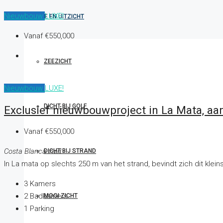
Nieuwbouw
LUXE!
LOCATIE EN UITZICHT
Vanaf
€550,000
ZEEZICHT
Nieuwbouw
LUXE!
DICHT BIJ GOLF
Exclusief nieuwbouwproject in La Mata, aa
Vanaf
€550,000
Costa Blanca zuid
DICHT BIJ STRAND
In La mata op slechts 250 m van het strand, bevindt zich dit klei
3
Kamers
2
Badkamers
MOOI ZICHT
1
Parking