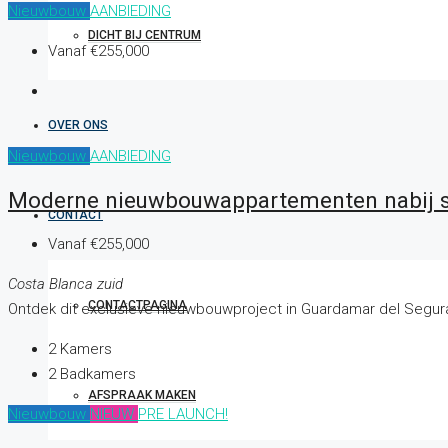
Nieuwbouw
AANBIEDING
DICHT BIJ CENTRUM
Vanaf
€255,000
OVER ONS
Nieuwbouw
AANBIEDING
Moderne nieuwbouwappartementen nabij st
CONTACT
Vanaf
€255,000
Costa Blanca zuid
CONTACTPAGINA
Ontdek dit exclusieve nieuwbouwproject in Guardamar del Segura,
2
Kamers
2
Badkamers
AFSPRAAK MAKEN
Nieuwbouw
NIEUW
PRE LAUNCH!