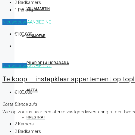
2
Badkamers
VILLAMARTIN
1
Parking
Nieuwbouw
AANBIEDING
€180,000
BÉNIJOFAR
PILAR DE LA HORADADA
Nieuwbouw
AANBIEDING
Te koop – instapklaar appartement op toplo
ALTEA
€180,000
Costa Blanca zuid
Wie op zoek is naar een sterke vastgoedinvestering of een tweede
FINESTRAT
2
Kamers
2
Badkamers