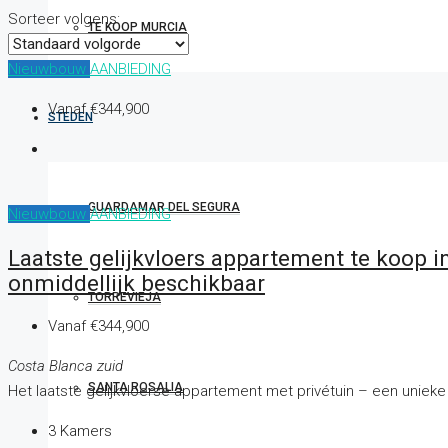
Sorteer volgens:
TE KOOP MURCIA
Nieuwbouw
AANBIEDING
Vanaf
€344,900
STEDEN
GUARDAMAR DEL SEGURA
Nieuwbouw
AANBIEDING
Laatste gelijkvloers appartement te koop 
onmiddellijk beschikbaar
TORREVIEJA
Vanaf
€344,900
Costa Blanca zuid
SANTA ROSALIA
Het laatste gelijkvloerse appartement met privétuin – een unie
3
Kamers